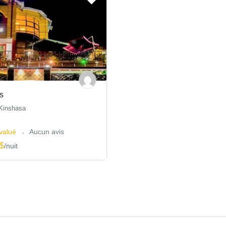
s
Kinshasa
évalué
Aucun avis
$
/nuit