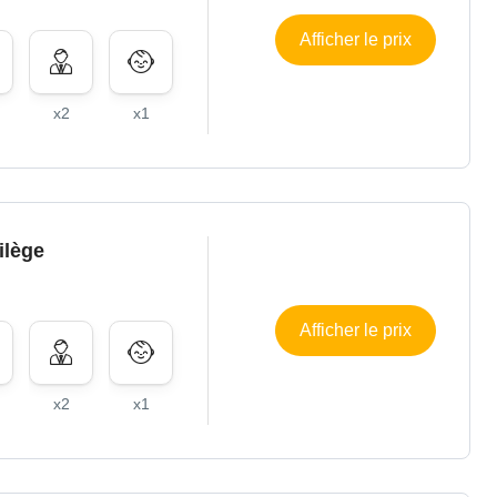
Afficher le prix
x2
x1
ilège
Afficher le prix
x2
x1