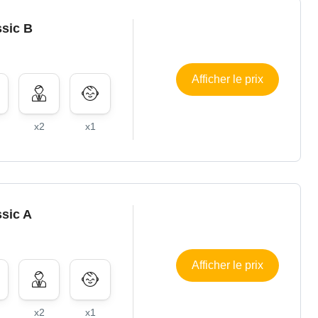
sic B
Afficher le prix
x2
x1
sic A
Afficher le prix
x2
x1