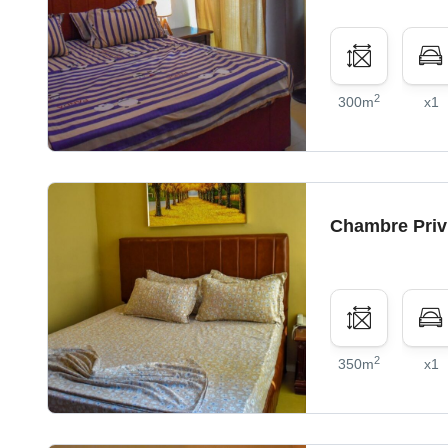
2
300m
x1
Chambre Priv
2
350m
x1