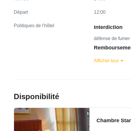
Départ
12:00
Politiques de l'hôtel
Interdiction
défense de fumer 
Rembourseme
En cas d'annulatio
Afficher tout
un délai d'un jour 
toute demande de 
montant total de l
date de réservatio
Disponibilité
Chambre Sta