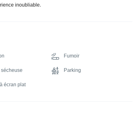
rience inoubliable.
on
Fumoir
t sécheuse
Parking
à écran plat